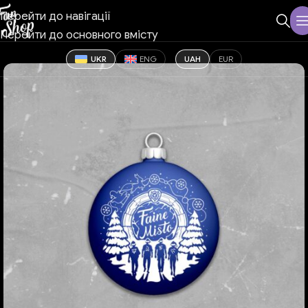
Перейти до навігації
Перейти до основного вмісту
UKR
ENG
UAH
EUR