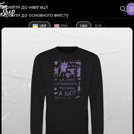
Перейти до навігації
Перейти до основного вмісту
UKR
ENG
UAH
EUR