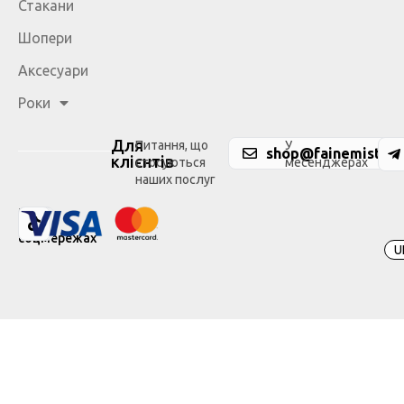
Стакани
Шопери
Аксесуари
Роки
Для
Питання, що
У
shop@fainemisto.c
клієнтів
стосуються
месенджерах
наших послуг
Ми
у
соцмережах
U