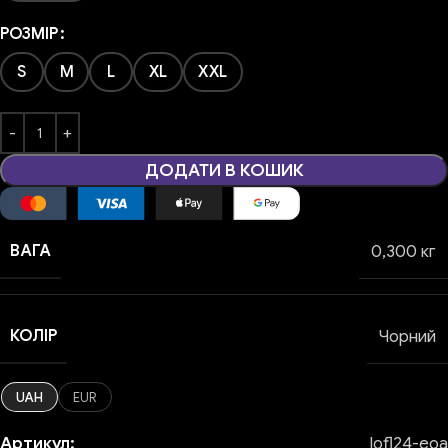
РОЗМІР
S
M
L
XL
XXL
ДОДАТИ В КОШИК
ВАГА
0,300 кг
КОЛІР
Чорний
UAH
EUR
Артикул:
lofl24-eoa