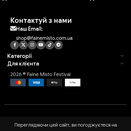
Контактуй з нами
Наш Email:
shop@fainemisto.com.ua
Категорії
Для клієнта
2026 © Faine Misto Festival
Переглядаючи цей сайт, ви погоджуєтеся на
агазин
Список бажань
Мій обліковий запис
Кошик