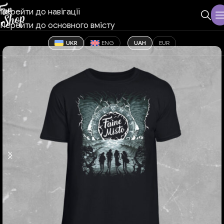
Перейти до навігації
Перейти до основного вмісту
UKR
ENG
UAH
EUR