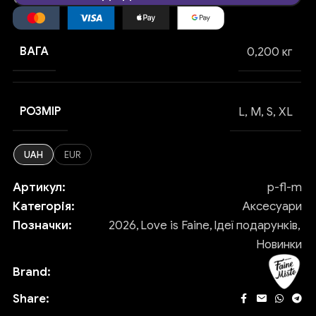
ВАГА
0,200 кг
РОЗМІР
L
,
M
,
S
,
XL
UAH
EUR
Артикул:
p-fl-m
Категорія:
Аксесуари
Позначки:
2026
,
Love is Faine
,
Ідеї подарунків
,
Новинки
Brand:
Share: