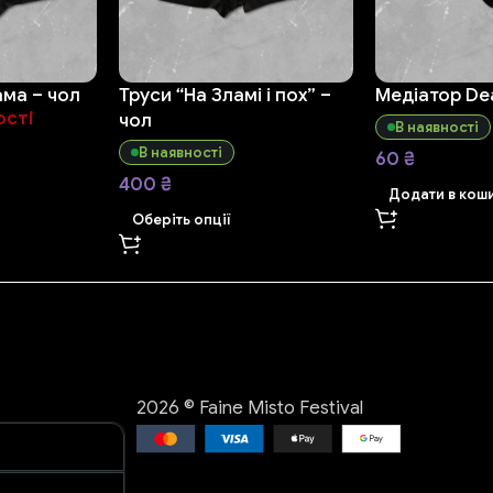
ама – чол
Труси “На Зламі і пох” –
Медіатор De
ості
чол
В наявності
В наявності
60
₴
400
₴
Додати в кош
Оберіть опції
2026 © Faine Misto Festival