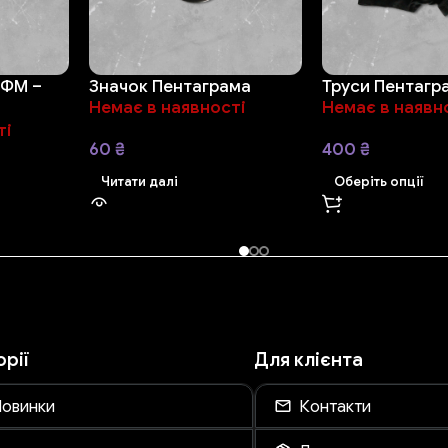
 ФМ –
Значок Пентаграма
Труси Пентагр
Немає в наявності
Немає в наявн
ті
60
₴
400
₴
Читати далі
Оберіть опції
орії
Для клієнта
овинки
Контакти