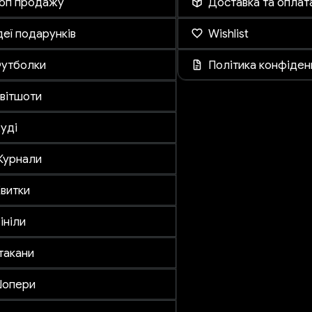
оп продажу
Доставка та оплат
деї подарунків
Wishlist
утболки
Політика конфіден
вітшоти
уді
Журнали
витки
ініли
такани
опери