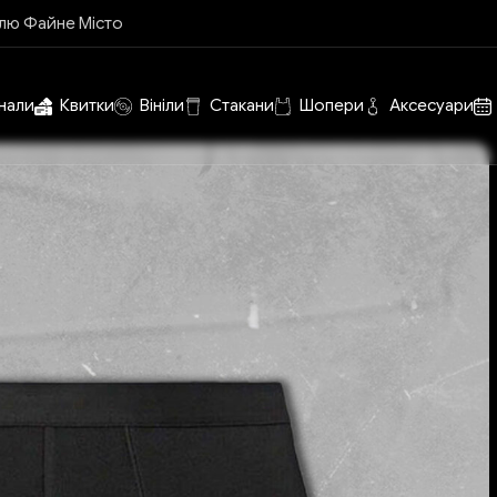
алю Файне Місто
нали
Квитки
Вініли
Стакани
Шопери
Аксесуари