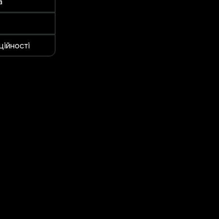
а
ційності