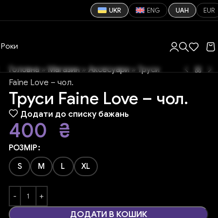
UKR
ENG
UAH
EUR
Роки
Головна
»
Магазин
»
Аксесуари
»
Труси
Faine Love – чол.
Труси Faine Love – чол.
Додати до списку бажань
400
₴
РОЗМІР
S
M
L
XL
ДОДАТИ В КОШИК