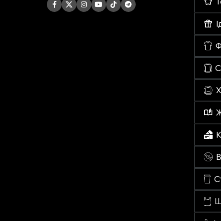
Т
І
Ф
С
Х
К
В
С
Ш