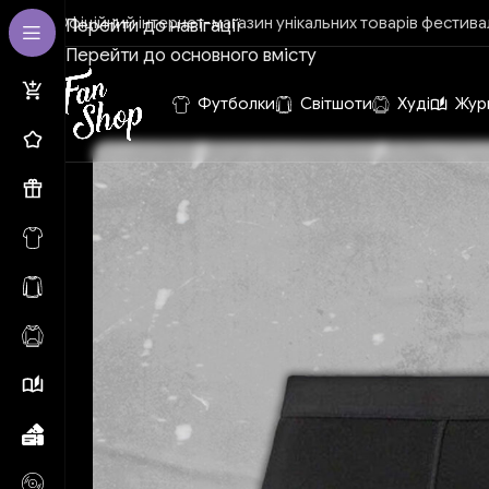
Офіційний інтернет-магазин унікальних товарів фестив
Перейти до навігації
Перейти до основного вмісту
Футболки
Світшоти
Худі
Жур