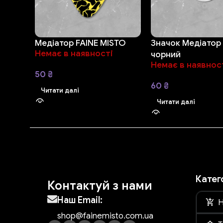
Медіатор FAINE MISTO
Значок Медіатор
Немає в наявності
чорний
Немає в наявнос
50
₴
60
₴
Читати далі
Читати далі
Катег
Контактуй з нами
Наш Email:
Н
shop@fainemisto.com.ua