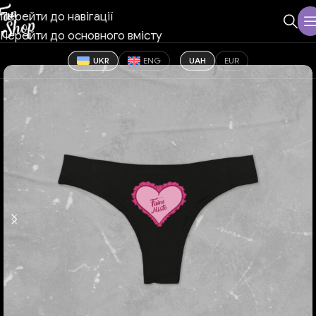
Перейти до навігації
Перейти до основного вмісту
UKR
ENG
UAH
EUR