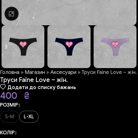
Натисніть, щоб збільшити
Головна
»
Магазин
»
Аксесуари
»
Труси Faine Love – жін.
Труси Faine Love – жін.
Додати до списку бажань
400
₴
РОЗМІР
S-M
L-XL
КОЛІР