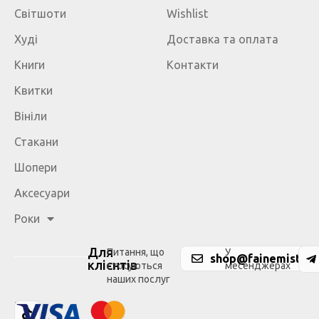
Світшоти
Wishlist
Худі
Доставка та оплата
Книги
Контакти
Квитки
Вініли
Стакани
Шопери
Аксесуари
Роки
Для
Питання, що
У
shop@fainemisto.c
клієнтів
стосуються
месенджерах
наших послуг
Ми
у