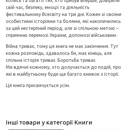
колись та багато тих, хто прибув вперше, довірили
свій час, безпеку, емоції та діяльність
фестивальному Всесвіту на три дні. Кожен зі своїми
особистими історіями та болями, які накопичились
за цей нестерпний період, але зі спільною метою –
сприянню перемозі України, допомозі військовим.
Війна триває, тому ця книга не має закінчення. Тут
кожна розповідь, здавалось би, має кінець, але
спільна історія триває. Боротьба триває.
Ми вдячні кожному, хто долучається до подій, про
які в майбутньому буде ще багато книжок з історії.
Ця книга присвячується усім.
Інші товари у категорії Книги