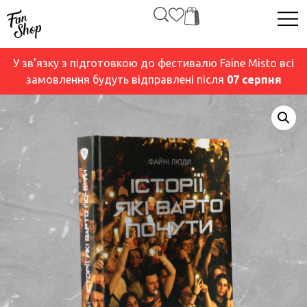
У зв'язку з підготовкою до фестивалю Faine Misto всі
замовлення будуть відправлені після
07 серпня