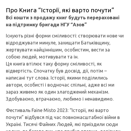
Про Книга “Історії, які варто почути”
Всі кошти з продажу книг будуть перераховані
на підтримку бригади НГУ “Азов”
Існують різні форми сміливості: створювати нове чи
відроджувати минуле, захищати Батьківщину,
жертвувати найціннішим, особистим, вести за
собою людей, мотивувати та ін.
Ця книга втілює таку форму сміливості, як
відвертість. Спочатку був досвід, дії, потім –
написані тут слова. Історії, якими поділились
автори, особисті і водночас спільні, адже всі ми
зараз живемо як один злагоджений механізм.
Здобуваємо, втрачаємо, любимо і ненавидимо.
Фестиваль Faine Misto 2023: “Історії, які варто
почути” відбувся під час повномасштабної війни в
Україні. Тисячі Файних Людей, які приїздили сюди