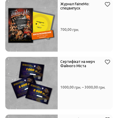
Журнал FaineMo:
спецвипуск
700,00
грн.
Сертифікат на мерч
Файного Міста
1000,00
–
3000,00
грн.
грн.