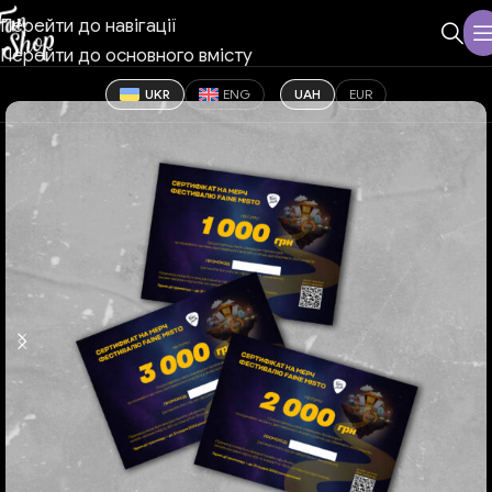
Перейти до навігації
Перейти до основного вмісту
UKR
ENG
UAH
EUR