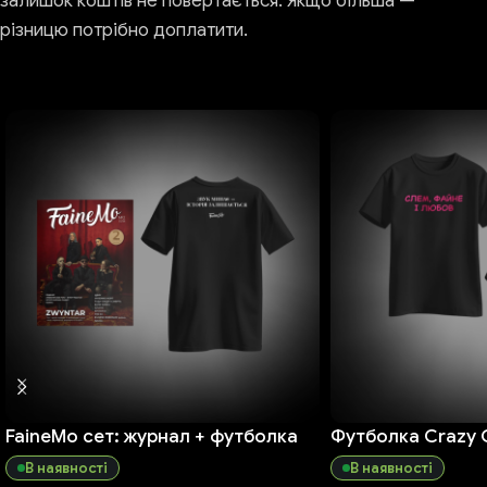
залишок коштів не повертається. Якщо більша —
різницю потрібно доплатити.
FaineMo сет: журнал + футболка
Футболка Crazy 
В наявності
В наявності