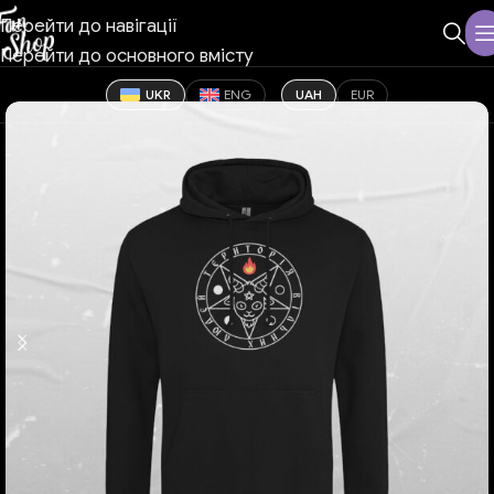
Перейти до навігації
Перейти до основного вмісту
UKR
ENG
UAH
EUR