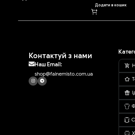
Додати в кошик
Катег
Контактуй з нами
Наш Email:
Н
shop@fainemisto.com.ua
Т
І
Ф
С
Х