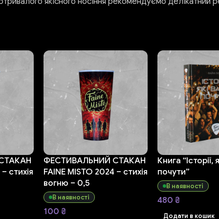
отривалого якісного носіння рекомендуємо делікатний р
СТАКАН
ФЕСТИВАЛЬНИЙ СТАКАН
Книга “Історії, 
 – стихія
FAINE MISTO 2024 – стихія
почути”
вогню – 0,5
В наявності
В наявності
480
₴
100
₴
Додати в кошик