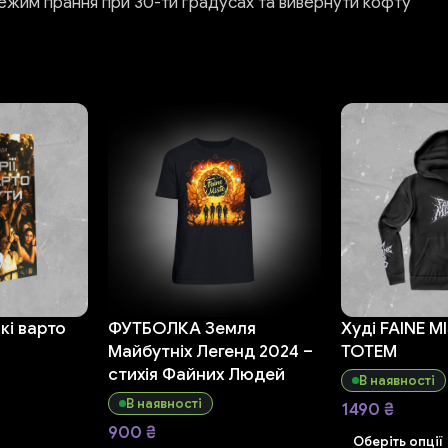
ежим прання при 30-ти градусах та вивернути кофту
які варто
ФУТБОЛКА Земля
Худі FAINE M
Майбутніх Легенд 2024 –
TOTEM
стихія Файних Людей
В наявності
В наявності
1490
₴
900
₴
Оберіть опції