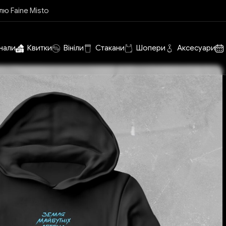
лю Faine Misto
нали
Квитки
Вініли
Стакани
Шопери
Аксесуари