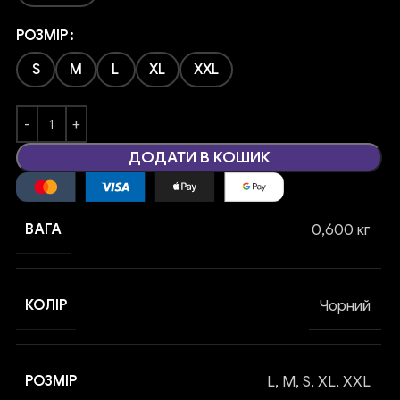
РОЗМІР
S
M
L
XL
XXL
ДОДАТИ В КОШИК
ВАГА
0,600 кг
КОЛІР
Чорний
РОЗМІР
L
,
M
,
S
,
XL
,
XXL