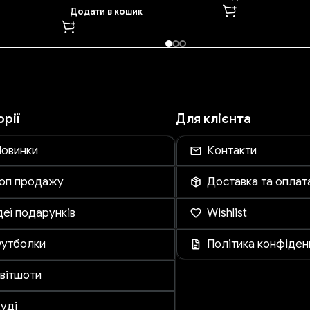
Додати в кошик
орії
Для клієнта
овинки
Контакти
оп продажу
Доставка та оплат
деї подарунків
Wishlist
утболки
Політика конфіден
вітшоти
уді