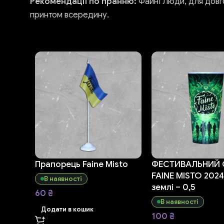
Рекомендації по пранню:
Файні Люди, для довг
принтом всередину.
Прапорець Faine Misto
ФЕСТИВАЛЬНИЙ 
FAINE MISTO 2024
В наявності
землі – 0,5
60
₴
В наявності
Додати в кошик
100
₴