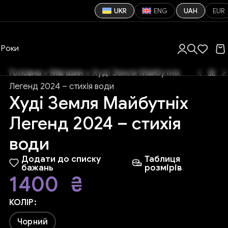
UKR
ENG
UAH
EUR
Роки
Головна
»
Магазин
»
Худі Земля Майбутніх
Легенд 2024 – стихія води
Худі Земля Майбутніх
Легенд 2024 – стихія
води
Додати до списку
Таблиця
бажань
розмірів
1400
₴
КОЛІР
Чорний