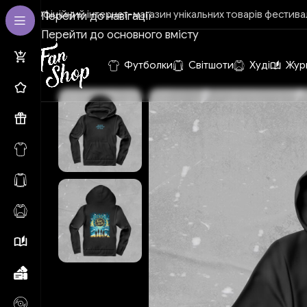
Офіційний інтернет-магазин унікальних товарів фестива
Перейти до навігації
Перейти до основного вмісту
Футболки
Світшоти
Худі
Жур