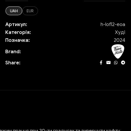
UAH
EUR
Артикул:
h-lofl2-eoa
Категорія:
Худі
Позначка:
2024
Brand:
Share:
ежим прання при 30-ти градусах та вивернути кофту