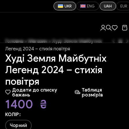
UKR
ENG
UAH
EUR
Головна
»
Магазин
»
Худі Земля Майбутніх
Легенд 2024 – стихія повітря
Худі Земля Майбутніх
Легенд 2024 – стихія
повітря
Додати до списку
Таблиця
бажань
розмірів
1400
₴
КОЛІР
Чорний