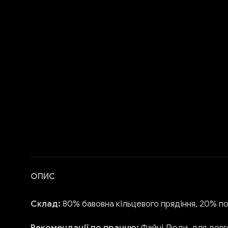
ОПИС
Склад:
80% бавовна кільцевого прядіння, 20% п
Рекомендації по пранню:
Файні Люди, для довг