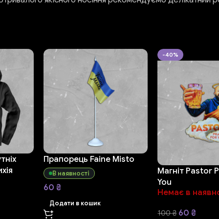
-40%
тніх
Прапорець Faine Misto
ихія
Магніт Pastor P
В наявності
You
60
₴
Немає в наявн
Додати в кошик
60
₴
100
₴