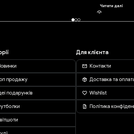
Читати далі
орії
Для клієнта
овинки
Контакти
оп продажу
Доставка та оплат
деї подарунків
Wishlist
утболки
Політика конфіден
вітшоти
уді