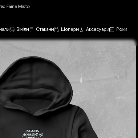
лю Faine Misto
нали
Вініли
Стакани
Шопери
Аксесуари
Роки