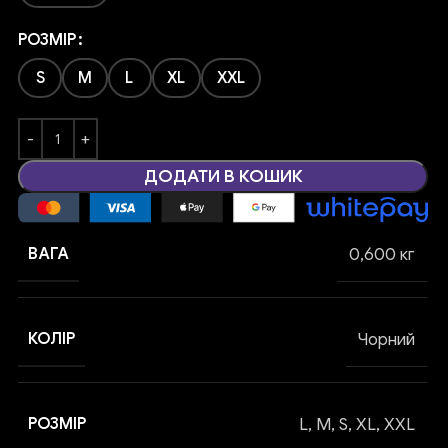
РОЗМІР
S
M
L
XL
XXL
ДОДАТИ В КОШИК
ВАГА
0,600 кг
КОЛІР
Чорний
РОЗМІР
L
,
M
,
S
,
XL
,
XXL