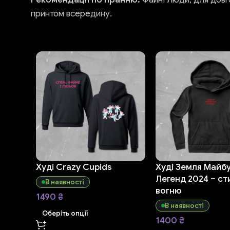
принтом всередину.
Худі Crazy Cupids
Худі Земля Майбу
Легенд 2024 – ст
В наявності
вогню
1490
₴
В наявності
Оберіть опції
1400
₴