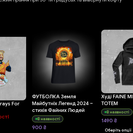
ФУТБОЛКА Земля
Худі FAINE M
Майбутніх Легенд 2024 –
TOTEM
rays For
стихія Файних Людей
В наявності
ості
В наявності
1490
₴
900
₴
Оберіть опції