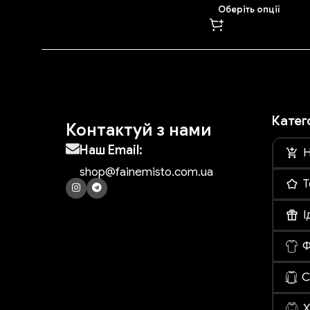
Оберіть опції
Катег
Контактуй з нами
Наш Email:
Н
shop@fainemisto.com.ua
Т
І
Ф
С
Х