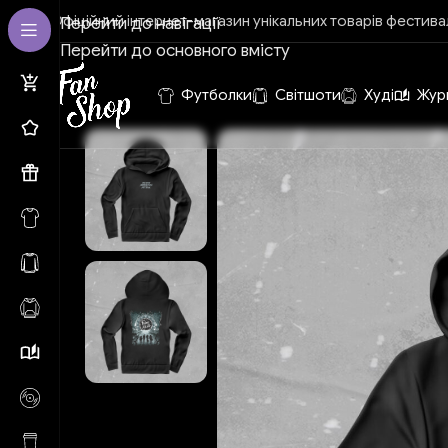
Офіційний інтернет-магазин унікальних товарів фестива
Перейти до навігації
Перейти до основного вмісту
Футболки
Світшоти
Худі
Жур