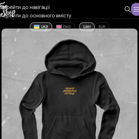
Перейти до навігації
Перейти до основного вмісту
UKR
ENG
UAH
EUR