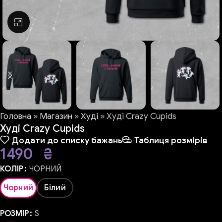
Натисніть, щоб збільшити
Головна
»
Магазин
»
Худі
»
Худі Crazy Cupids
Худі Crazy Cupids
Додати до списку бажань
Таблиця розмірів
1490
₴
КОЛІР
ЧОРНИЙ
Чорний
Білий
РОЗМІР
S