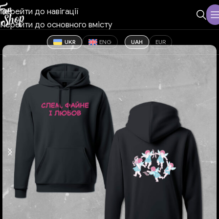
Перейти до навігації
Перейти до основного вмісту
UKR
ENG
UAH
EUR