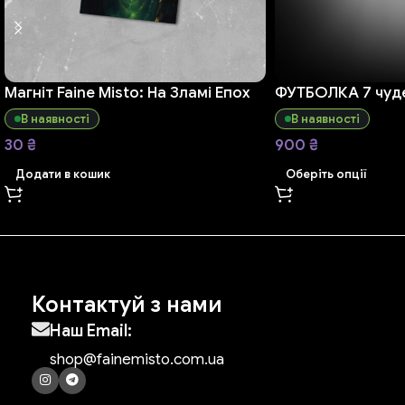
Магніт Faine Misto: На Зламі Епох
ФУТБОЛКА 7 чуде
В наявності
В наявності
30
₴
900
₴
Додати в кошик
Оберіть опції
Контактуй з нами
Наш Email:
shop@fainemisto.com.ua