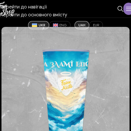
Перейти до навігації
Перейти до основного вмісту
UKR
ENG
UAH
EUR