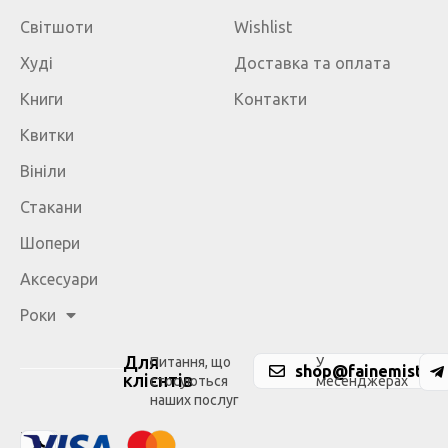
Світшоти
Wishlist
Худі
Доставка та оплата
Книги
Контакти
Квитки
Вініли
Стакани
Шопери
Аксесуари
Роки
Для
Питання, що
У
shop@fainemisto.c
клієнтів
стосуються
месенджерах
наших послуг
Ми