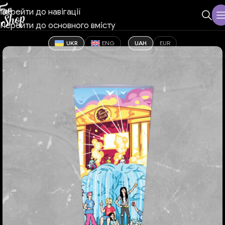
Перейти до навігації
Перейти до основного вмісту
UKR
ENG
UAH
EUR