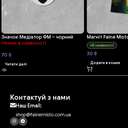
Значок Медіатор ФМ – чорний
Магніт Faine Mist
Немає в наявності
В наявності
30
₴
70
₴
Додати в кошик
Читати далі
Контактуй з нами
Наш Email:
shop@fainemisto.com.ua