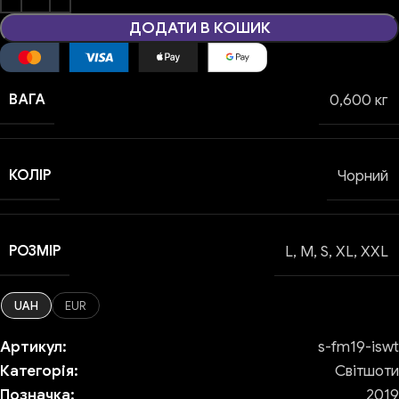
ДОДАТИ В КОШИК
ВАГА
0,600 кг
КОЛІР
Чорний
РОЗМІР
L
,
M
,
S
,
XL
,
XXL
UAH
EUR
Артикул:
s-fm19-iswt
Категорія:
Світшоти
Позначка:
2019