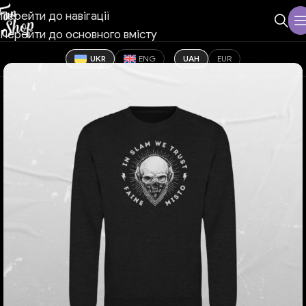
Перейти до навігації
Перейти до основного вмісту
UKR
ENG
UAH
EUR