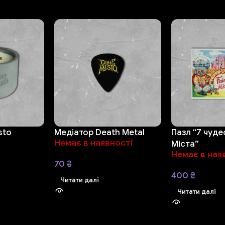
sto
Медіатор Death Metal
Пазл “7 чуд
Немає в наявності
Міста”
Немає в ная
70
₴
400
₴
Читати далі
Читати далі