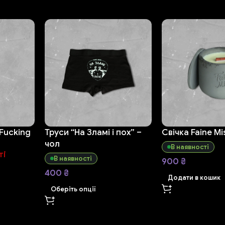
Fucking
Труси “На Зламі і пох” –
Свічка Faine Mi
чол
В наявності
ті
В наявності
900
₴
400
₴
Додати в кошик
Оберіть опції