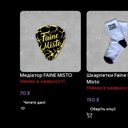
Медіатор FAINE MISTO
Шкарпетки Faine 
Немає в наявності
Misto
Немає в наявнос
70
₴
150
₴
Читати далі
Оберіть опції