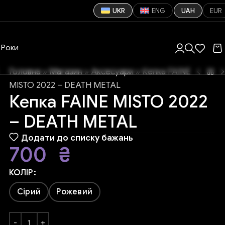
UKR
ENG
UAH
EUR
Роки
Головна
»
Магазин
»
Аксесуари
»
Кепка FAINE
MISTO 2022 – DEATH METAL
Кепка FAINE MISTO 2022
– DEATH METAL
Додати до списку бажань
700
₴
КОЛІР
Сірий
Рожевий