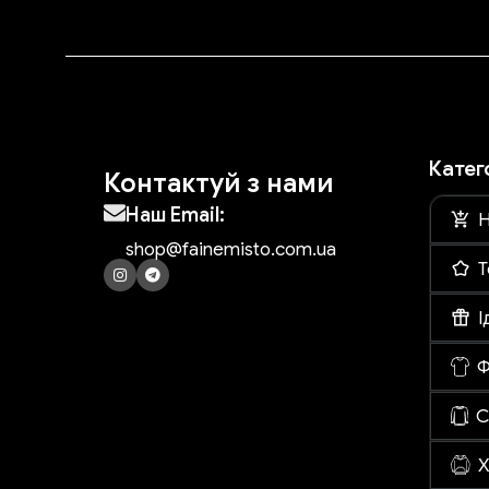
Катег
Контактуй з нами
Наш Email:
Н
shop@fainemisto.com.ua
Т
І
Ф
С
Х