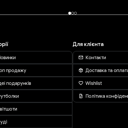
орії
Для клієнта
овинки
Контакти
оп продажу
Доставка та оплат
деї подарунків
Wishlist
утболки
Політика конфіден
вітшоти
уді