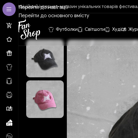
Офіційний інтернет-магазин унікальних товарів фестива
Перейти до навігації
Перейти до основного вмісту
Футболки
Світшоти
Худі
Жур