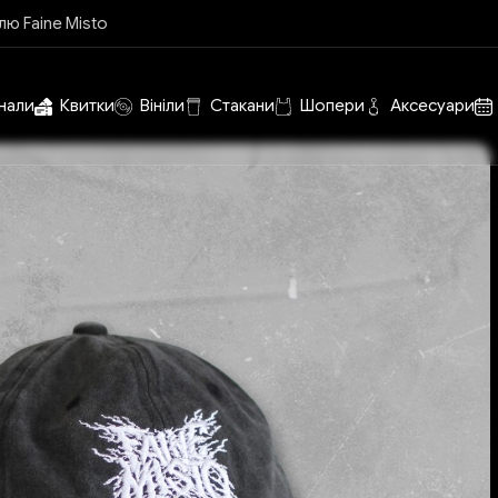
лю Faine Misto
нали
Квитки
Вініли
Стакани
Шопери
Аксесуари