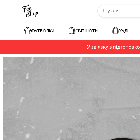
ФУТБОЛКИ
СВІТШОТИ
ХУДІ
У зв'язку з підготовк