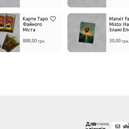
Карти Таро
Магніт Fa
Файного
Misto: На
Міста
Зламі Еп
888,00
30,00
грн.
грн.
Для
Питання,
sh