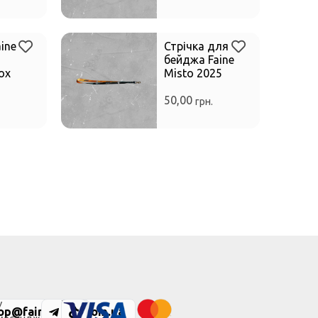
ine
Стрічка для
бейджа Faine
ох
Misto 2025
50,00
грн.
Ми
У
op@fainemisto.com.ua
у