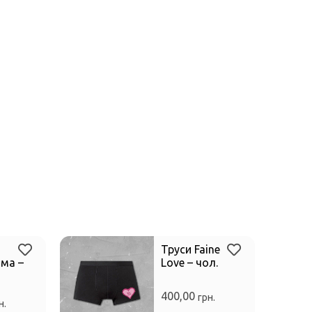
Труси Faine
ма –
Love – чол.
400,00
грн.
н.