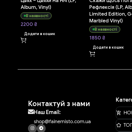
Цвях – Цвяхи На Ніч (LP,
Скажи Щось Пога
Album, Vinyl)
Рефлексія (LP, Al
Limited Edition, 
В наявності
Marbled Vinyl)
2200
₴
В наявності
Додати в кошик
1850
₴
Додати в кошик
Катег
Контактуй з нами
Наш Email:
НО
shop@fainemisto.com.ua
ТО