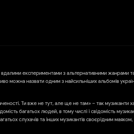
 вдалими експериментами з альтернативними жанрами та
ливо можна назвати одним з найсильніших альбомів украї
аченості. Ти вже не тут, але ще не там» – так музиканти
омість багатьох людей, в тому числі і свідомість музикан
агатьох слухачів та інших музикантів своєрідним маяком,