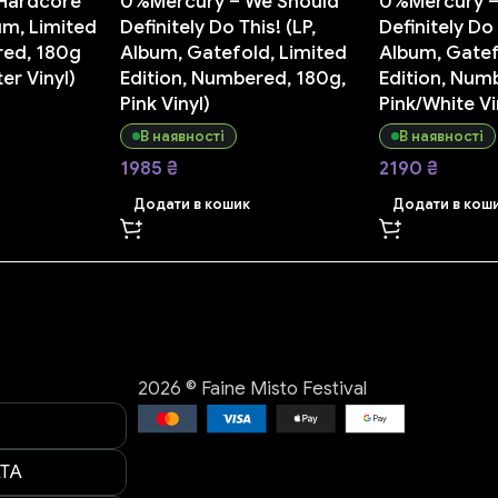
 Hardcore
0%Mercury – We Should
0%Mercury –
um, Limited
Definitely Do This! (LP,
Definitely Do 
red, 180g
Album, Gatefold, Limited
Album, Gatef
er Vinyl)
Edition, Numbered, 180g,
Edition, Num
Pink Vinyl)
Pink/White Vi
В наявності
В наявності
1985
₴
2190
₴
Додати в кошик
Додати в кош
2026 © Faine Misto Festival
ТА