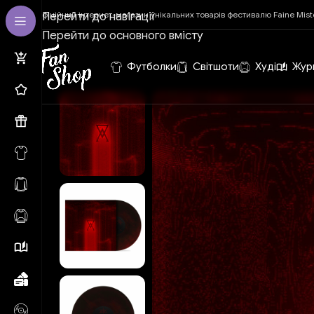
Офіційний інтернет-магазин унікальних товарів фестивалю Faine Mist
Перейти до навігації
Перейти до основного вмісту
Футболки
Світшоти
Худі
Жур