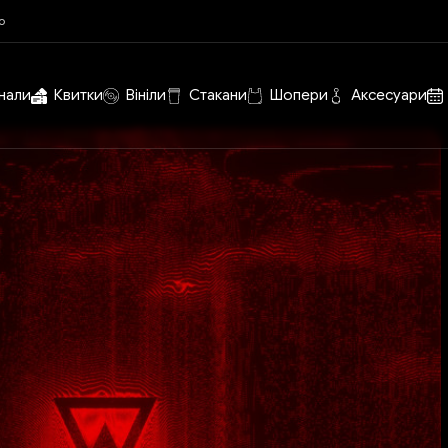
o
нали
Квитки
Вініли
Стакани
Шопери
Аксесуари