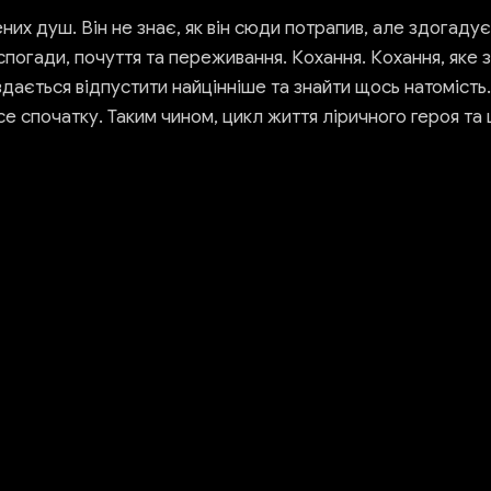
ених душ. Він не знає, як він сюди потрапив, але здогаду
ої спогади, почуття та переживання. Кохання. Кохання, як
дається відпустити найцінніше та знайти щось натомість.
се спочатку. Таким чином, цикл життя ліричного героя та