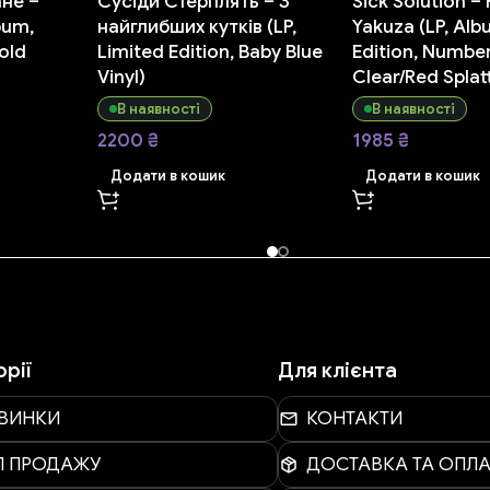
не –
Сусіди Стерплять – З
Sick Solution –
bum,
найглибших кутків (LP,
Yakuza (LP, Alb
Gold
Limited Edition, Baby Blue
Edition, Numbe
Vinyl)
Clear/Red Splatt
В наявності
В наявності
2200
₴
1985
₴
Додати в кошик
Додати в кошик
орії
Для клієнта
ВИНКИ
КОНТАКТИ
П ПРОДАЖУ
ДОСТАВКА ТА ОПЛА