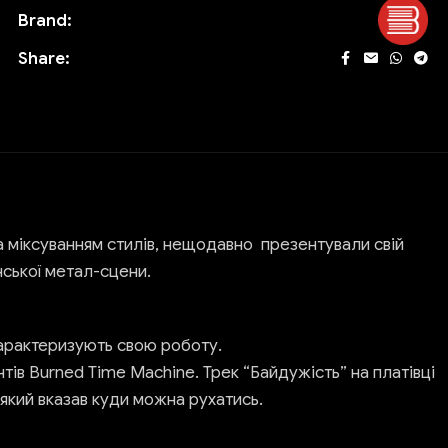
Brand:
Share:
 міксуванням стилів, нещодавно презентували свій
нської метал-сцени.
 характеризують свою роботу.
тів Burned Time Machine. Трек “Байдужість” на платівці
 який вказав куди можна рухатись.