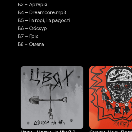
В3 – Артерія
В4 – Dreamcore.mp3
В5 – і в горі, і в радості
В6 – Обскур
В7 – Гріх
В8 – Омега