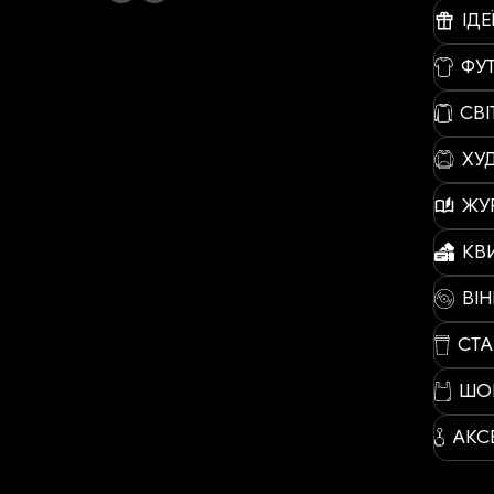
ІДЕ
ФУ
СВ
ХУД
ЖУ
КВ
ВІН
СТ
ШО
АКС