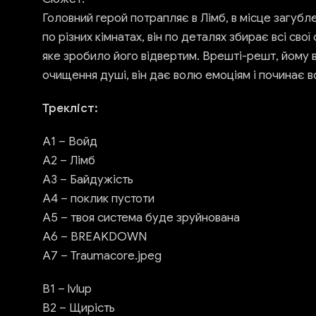
Головний герой потрапляє в Лімб, в місце загубл
по різних кімнатах, він по деталях збирає всі св
яке зробило його відвертим. Врешті-решт, йому в
очищення душі, він дає волю емоціям і починає в
Трекліст:
А1 – Войд
А2 – Лімб
А3 – Байдужість
А4 – поклик пустоти
А5 – твоя система буде зруйнована
А6 – BREAKDOWN
А7 – Traumacore.jpeg
В1 – lvlup
B2 – Щирість