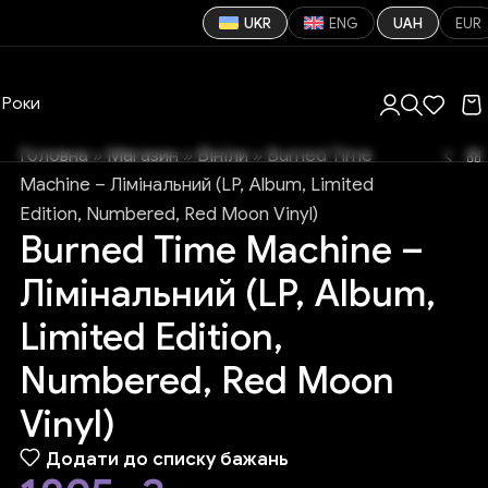
UKR
ENG
UAH
EUR
Роки
Головна
»
Магазин
»
Вініли
»
Burned Time
Machine – Лімінальний (LP, Album, Limited
Edition, Numbered, Red Moon Vinyl)
Burned Time Machine –
Лімінальний (LP, Album,
Limited Edition,
Numbered, Red Moon
Vinyl)
Додати до списку бажань