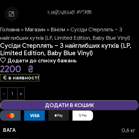
Натисніть, щоб збільшити
Головна
»
Магазин
»
Вініли
»
Сусіди Стерплять – З
найглибших кутків (LP, Limited Edition, Baby Blue Vinyl)
Сусіди Стерплять – З найглибших кутків (LP,
Limited Edition, Baby Blue Vinyl)
Додати до списку бажань
2200
₴
Є в наявності
ДОДАТИ В КОШИК
ВАГА
0,6 кг