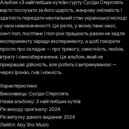
Альбом «З найглибших кутків» гурту Сусіди Стерплять
варто послухати за його щирість, жанрову сміливість і
здатність передати ментальний стан української молоді
у часи невизначеності. Це реліз, у якому панк-хаос,
синт-поп, постпанк і поп-рок працюють разом не задля
експерименту заради експерименту, а щоб говорити
просто про складне — про тривогу, самотність, любов,
втрату і самозбереження. Це альбом, який не
прикрашає дійсність, але робить її витримуваною —
через іронію, гнів і ніжність.
Характеристики:
Виконавець: Сусіди Стерплять
Назва альбому: З найглибших кутків
Рік виходу оригіналу: 2024
Рік випуску даного видання: 2024
Лейбл: Aby Sho Music