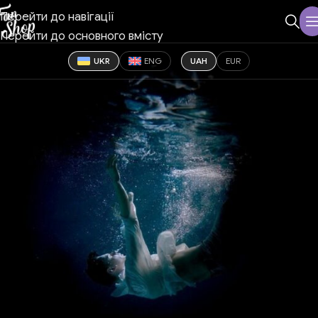
Перейти до навігації
Перейти до основного вмісту
UKR
ENG
UAH
EUR