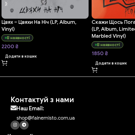
Цвях – Цвяхи На Ніч (LP, Album,
Скажи Щось Пога
Vinyl)
(LP, Album, Limite
Marbled Vinyl)
В наявності
В наявності
2200
₴
1850
₴
Додати в кошик
Додати в кошик
Контактуй з нами
Наш Email:
shop@fainemisto.com.ua