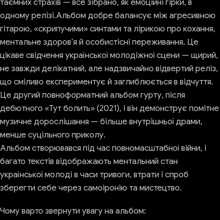
таємних страхів — все зібрано, як емоційні гірки, в
одному релізі.Альбом добре балансує між агресивною
гітарою, «скрипучими» синтами та лірикою про кохання,
ментальне здоров’я й особистісні переживання. Це
цікаве свідчення української молодіжної сцени — щирий,
не завжди делікатний, але надзвичайно відвертий реліз,
що сміливо експериментує й заглиблюється в відчуття.
Це другий повноформатний альбом гурту, після
дебютного «Тут болить» (2021), і він демонструє помітне
музичне дорослішання — більше внутрішньої драми,
менше суцільного приколу.
Альбом створювався під час повномасштабної війни, і
багато текстів відображають ментальний стан
української молоді в часи тривоги, втрати і спроб
зберегти себе через самоіронію та мистецтво.
Чому варто звернути увагу на альбом: