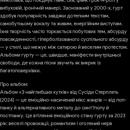
Миколаєв, що поєднує панк, ска, фанк і рок-н-рол у
вибуховій, іронічній манері. Заснований у 2000-х, гурт
здобув популярність завдяки дотепним текстам,
самобутньому вокалу та живим, енергійним виступам.
Їхня творчість часто торкається побутових тем, абсурду
повсякденності, гіперболізованого суспільного абсурду
— у стилі, що межує між сатирою й веселим протестом.
Альбоми гурту — це, швидше, маніфести внутрішньої
свободи, де кожна пісня звучить як викрик із
багатоповерхівки.
Про альбом:
Альбом «З найглибших кутків» від Сусіди Стерплять
(2024) — це емоційно-насичений мікс жанрів — від поп-
панку й альтернативного металу до синт?попу й
постпанку. Це втілення емоційного стану гурту за 2023
рік: веселі провокації, романтизм і оголений нерв