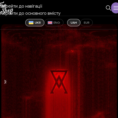
Перейти до навігації
Перейти до основного вмісту
UKR
ENG
UAH
EUR