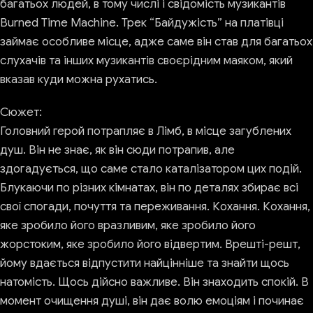
багатьох людей, в тому числі і свідомість музикантів
Burned Time Machine. Трек “Байдужість” на платівці
займає особливе місце, адже саме він став для багатьох
слухачів та інших музикантів своєрідним маяком, який
вказав куди можна рухатись.
Сюжет:
Головний герой потрапляє в Лімб, в місце загублених
душ. Він не знає, як він сюди потрапив, але
здогадується, що саме стало каталізатором цих подій.
Блукаючи по різних кімнатах, він по деталях збирає всі
свої спогади, почуття та переживання. Кохання. Кохання,
яке зробило його вразливим, яке зробило його
жорстоким, яке зробило його відвертим. Врешті-решт,
йому вдається відпустити найцінніше та знайти щось
натомість. Щось дійсно важливе. Він знаходить спокій. В
момент очищення душі, він дає волю емоціям і починає