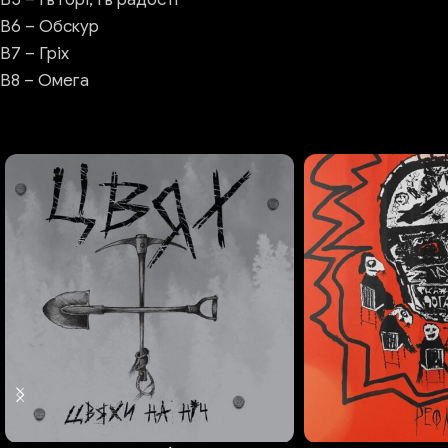
В6 – Обскур
В7 – Гріх
В8 – Омега