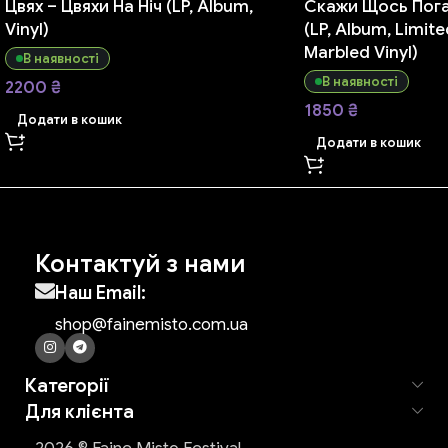
Цвях – Цвяхи На Ніч (LP, Album,
Скажи Щось Пога
Vinyl)
(LP, Album, Limite
Marbled Vinyl)
В наявності
В наявності
2200
₴
1850
₴
Додати в кошик
Додати в кошик
Контактуй з нами
Наш Email:
shop@fainemisto.com.ua
Категорії
Для клієнта