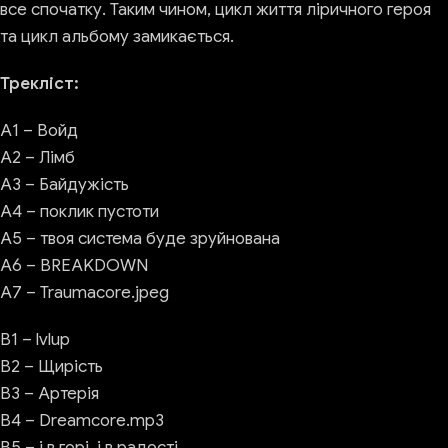
все спочатку. Таким чином, цикл життя ліричного героя
та цикл альбому замикається.
Трекліст:
А1 – Войд
А2 – Лімб
А3 – Байдужість
А4 – поклик пустоти
А5 – твоя система буде зруйнована
А6 – BREAKDOWN
А7 – Traumacore.jpeg
В1 – lvlup
B2 – Щирість
В3 – Артерія
В4 – Dreamcore.mp3
В5 – і в горі, і в радості