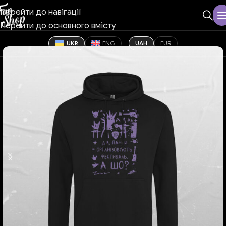
Перейти до навігації
Перейти до основного вмісту
UKR
ENG
UAH
EUR