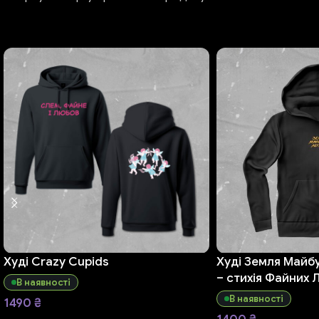
Худі Crazy Cupids
Худі Земля Майбу
– стихія Файних
В наявності
В наявності
1490
₴